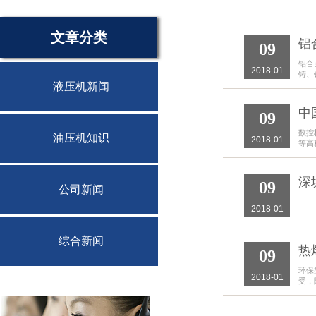
文章分类
铝
09
铝合
2018-01
铸、
液压机新闻
中
09
数控
油压机知识
2018-01
等高
深
09
公司新闻
2018-01
综合新闻
热
09
环保
2018-01
受，