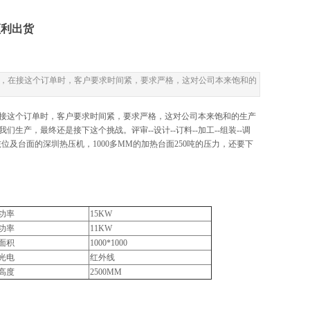
顺利出货
，在接这个订单时，客户要求时间紧，要求严格，这对公司本来饱和的
接这个订单时，客户要求时间紧，要求严格，这对公司本来饱和的生产
，最终还是接下这个挑战。评审--设计--订料--加工--组装--调
位及台面的深圳热压机，1000多MM的加热台面250吨的压力，还要下
功率
15KW
功率
11KW
面积
1000*1000
光电
红外线
高度
2500MM