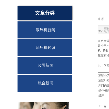
文章分类
来源:
|
在
液压机新闻
生产是
在台宏
是个不小
油压机知识
机--验
压度精
公司新闻
以下为
油缸压
油缸行
综合新闻
开口高
操作模
板厚
上一篇