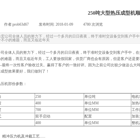
250吨大型热压成型机
作者:
prob63d67
|
发布时间:
2018-01-09
|
4780
次浏览
|
台宏公司全体人员的努力下，经过一个多月的日日夜夜，终于准时交设备交到客户手中
个不小的难题，而且又临近年关
公司全体人员的努力下，经过一个多月的日日夜夜，终于准时交设备交到客户手中，在
的难题，而且又临近年关，工人要放假回家，供货厂商也会有原因，但是客户还是要我们生产
收--最终一次性客户验收过关。赢得了客户的一致好评。因为之前公司比较少做这么大吨
准成型效果要好，我们做到了！
热压机部份参数：
力
250
单位吨
电机
程
400
单位MM
加热
度
700
单位MM
工作
式
双手启动
配置
加装
400
单位MM
整机
：
精冲压力机及冲裁工艺......