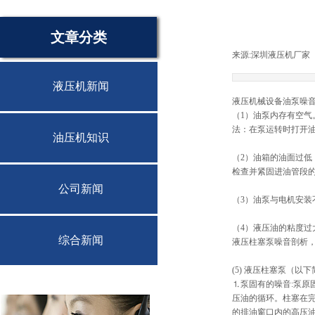
文章分类
来源:
深圳液压机厂家
液压机新闻
液压机械设备油泵噪
（1）油泵内存有空气
法：在泵运转时打开
油压机知识
（2）油箱的油面过低
检查并紧固进油管段
公司新闻
（3）油泵与电机安装
（4）液压油的粘度过
综合新闻
液压柱塞泵噪音剖析
(5) 液压柱塞泵（
⒈泵固有的噪音:
泵原
压油的循环。柱塞在
的排油窗口内的高压