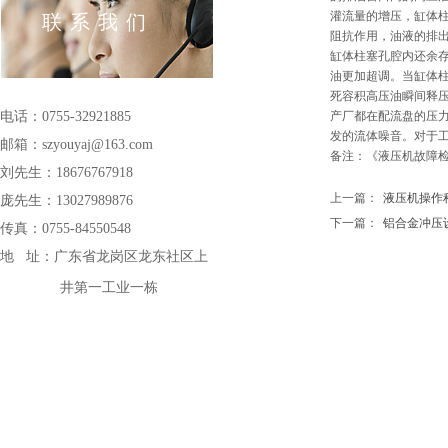
灌流量的增压，缸体
联系我们
阻抗作用，油液的排
缸体柱塞孔腔内还余
油更加超调。当缸体
死容积高压油瞬间释
电话：0755-32921885
产厂都在配流盘的压力
发的流体噪音。对于
邮箱：szyouyaj@163
.com
备注：《
液压机故障
刘先生：18676767918
上一篇：
液压机操作程序|
庞先生：13027989876
下一篇：
铝合金冲压设备-
传真：0755-84550548
地 址：
广东省龙岗区龙东社区上
井第一工业一栋