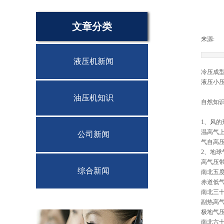
文章分类
来源:
|
液压机新闻
冷压成
液压小
油压机知识
自然知
1、风的
温高气
公司新闻
气自高
2、地球
高气压
综合新闻
南北五
赤道低
南北三
副热高
极地气
南北六