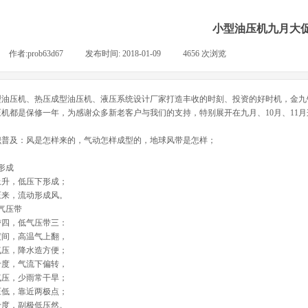
小型油压机九月大
作者:
prob63d67
|
发布时间:
2018-01-09
|
4656
次浏览
|
型油压机、热压成型油压机、液压系统设计厂家打造丰收的时刻、投资的好时机，金九
压机都是保修一年，为感谢众多新老客户与我们的支持，特别展开在九月、10月、11
识普及：风是怎样来的，气动怎样成型的，地球风带是怎样；
形成
上升，低压下形成；
压来，流动形成风。
气压带
带四，低气压带三：
度间，高温气上翻，
气压，降水造方便；
十度，气流下偏转，
气压，少雨常干旱；
压低，靠近两极点；
十度，副极低压然。